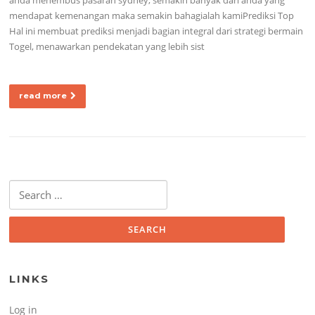
mendapat kemenangan maka semakin bahagialah kamiPrediksi Top
Hal ini membuat prediksi menjadi bagian integral dari strategi bermain
Togel, menawarkan pendekatan yang lebih sist
read more
Search for:
LINKS
Log in