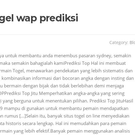
ogel wap prediksi
Category:
Bl
anya untuk membantu anda menembus pasaran sydney, semakin
aka semakin bahagialah kamiPrediksi Top Hal ini membuat
 bermain Togel, menawarkan pendekatan yang lebih sistematis dan
u, kombinasikan informasi dari bocoran angka dengan insting dan
u bermain dengan bijak dan tidak berlebihan demi menjaga
OPPrediksi Top Jitu Memperhatikan angka-angka yang sering
i yang berguna untuk menentukan pilihan. Prediksi Top JituHasil
urat99 mampu di gunakan untuk membantu pemain mendapatkan
 rumus […]Selain itu, banyak situs togel on line menyediakan
 data historis secara lengkap. Hal ini memudahkan para pemain
rmain yang lebih efektif.Banyak pemain menggunakan analisis