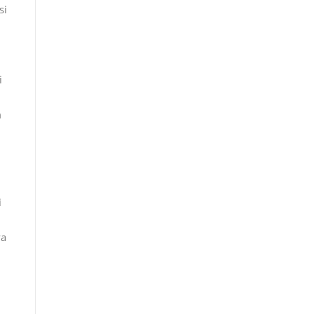
si
i
m
i
ya