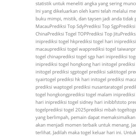
statistik untuk meneliti angka yang sering mu
Ini yang dikeluarkan oleh kami telah melalui me
buku mimpi, mistik, dan taysen jadi anda tidak
MacauPrediksi Top SdyPrediksi Top SgpPrediks
ChinaPrediksi Togel TOPPrediksi Top JituPrediksi
iniprediksi togel hkprediksi togel hari iniprediks
macauprediksi togel wapprediksi togel taiwanpre
togel chinaprediksi togel sgp hari iniprediksi tog
iniprediksi togel hongkong hari initogel prediksi
initogel prediksi sgptogel prediksi saktitogel p
syairtogel prediksi hk hari initogel prediksi ma
prediksi waptogel prediksi nusantaratogel predik
togel hongkongprediksi togel malam iniprediksi 
hari iniprediksi togel sidney hari inibbfstoto pr
togelprediksi togel 2025prediksi mbah togelto
yang berlimpah, pemain dapat memaksimalkan 
akan menjadi momen terbaik untuk menang. J
terlihat. Jadilah maka togel keluar hari ini. Unt