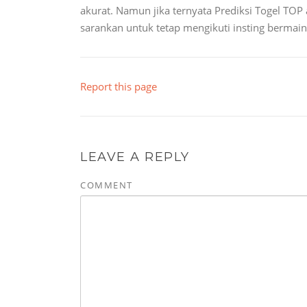
akurat. Namun jika ternyata Prediksi Togel TOP 
sarankan untuk tetap mengikuti insting bermai
Report this page
LEAVE A REPLY
COMMENT