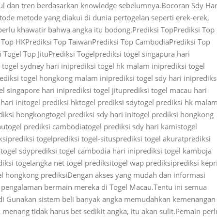
ncul dan tren berdasarkan knowledge sebelumnya.Bocoran Sdy Har
tode metode yang diakui di dunia pertogelan seperti erek-erek,
 perlu khawatir bahwa angka itu bodong.Prediksi TopPrediksi Top
i Top HKPrediksi Top TaiwanPrediksi Top CambodiaPrediksi Top
 Togel Top JituPrediksi Togelprediksi togel singapura hari
i togel sydney hari iniprediksi togel hk malam iniprediksi togel
diksi togel hongkong malam iniprediksi togel sdy hari iniprediks
el singapore hari iniprediksi togel jituprediksi togel macau hari
 hari initogel prediksi hktogel prediksi sdytogel prediksi hk mala
rediksi hongkongtogel prediksi sdy hari initogel prediksi hongkong
cautogel prediksi cambodiatogel prediksi sdy hari kamistogel
siprediksi togelprediksi togel-situsprediksi togel akuratprediksi
togel sdyprediksi togel cambodia hari iniprediksi togel kamboja
ediksi togelangka net togel prediksitogel wap prediksiprediksi kepr
gel hongkong prediksiDengan akses yang mudah dan informasi
pengalaman bermain mereka di Togel Macau.Tentu ini semua
adi Gunakan sistem beli banyak angka memudahkan kemenangan
uk menang tidak harus bet sedikit angka, itu akan sulit.Pemain perl